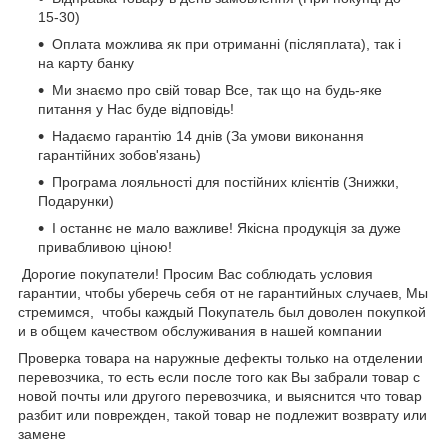
15-30)
Оплата можлива як при отриманні (післяплата), так і
на карту банку
Ми знаємо про свій товар Все, так що на будь-яке
питання у Нас буде відповідь!
Надаємо гарантію 14 днів (За умови виконання
гарантійних зобов'язань)
Програма лояльності для постійних клієнтів (Знижки,
Подарунки)
І останнє не мало важливе! Якісна продукція за дуже
привабливою ціною!
Дорогие покупатели! Просим Вас соблюдать условия
гарантии, чтобы уберечь себя от не гарантийных случаев, Мы
стремимся, чтобы каждый Покупатель был доволен покупкой
и в общем качеством обслуживания в нашей компании
Проверка товара на наружные дефекты только на отделении
перевозчика, то есть если после того как Вы забрали товар с
новой почты или другого перевозчика, и выяснится что товар
разбит или поврежден, такой товар не подлежит возврату или
замене