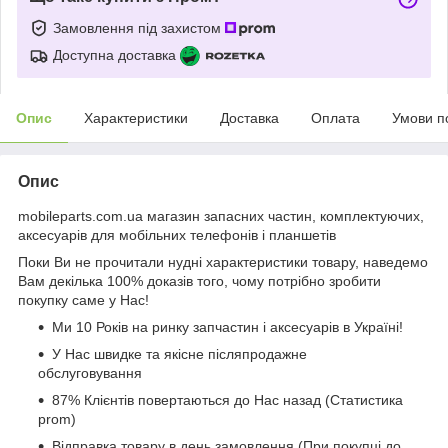
Замовлення під захистом
Доступна доставка
Опис
Характеристики
Доставка
Оплата
Умови п
Опис
mobileparts.com.ua магазин запасних частин, комплектуючих,
аксесуарів для мобільних телефонів і планшетів
Поки Ви не прочитали нудні характеристики товару, наведемо
Вам декілька 100% доказів того, чому потрібно зробити
покупку саме у Нас!
Ми 10 Років на ринку запчастин і аксесуарів в Україні!
У Нас швидке та якісне післяпродажне
обслуговування
87% Клієнтів повертаються до Нас назад (Статистика
prom)
Відправка товару в день замовлення (При покупці до