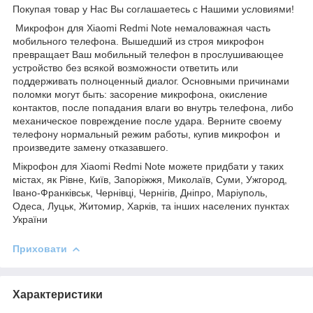
Покупая товар у Нас Вы соглашаетесь с Нашими условиями!
Микрофон для Xiaomi Redmi Note немаловажная часть
мобильного телефона. Вышедший из строя микрофон
превращает Ваш мобильный телефон в прослушивающее
устройство без всякой возможности ответить или
поддерживать полноценный диалог. Основными причинами
поломки могут быть: засорение микрофона, окисление
контактов, после попадания влаги во внутрь телефона, либо
механическое повреждение после удара. Верните своему
телефону нормальный режим работы, купив микрофон и
произведите замену отказавшего.
Мікрофон для Xiaomi Redmi Note можете придбати у таких
містах, як Рівне, Київ, Запоріжжя, Миколаїв, Суми, Ужгород,
Івано-Франківськ, Чернівці, Чернігів, Дніпро, Маріуполь,
Одеса, Луцьк, Житомир, Харків, та інших населених пунктах
України
Приховати
Характеристики