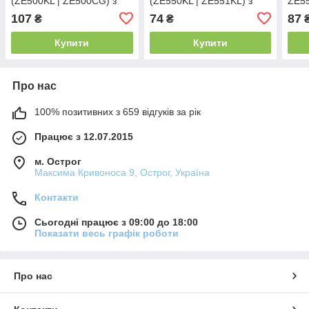
(ZE500KL | ZE500CG) з
(ZE550KL | ZE551KL) з
ZE55
роз'ємом зарядки, з
кнопкою включення
гучн
107
74
87
₴
₴
мікрофоном
Купити
Купити
Про нас
100% позитивних з 659 відгуків за рік
Працює з 12.07.2015
м. Острог
Максима Кривоноса 9, Острог, Україна
Контакти
Сьогодні працює з 09:00 до 18:00
Показати весь графік роботи
Про нас