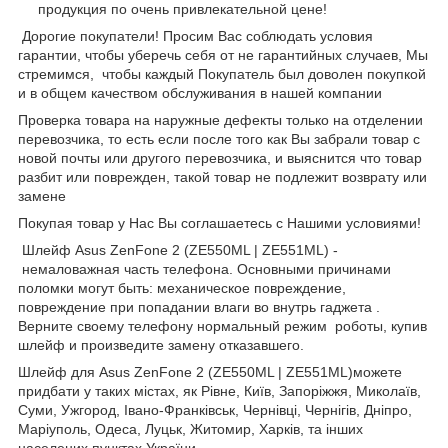
продукция по очень привлекательной цене!
Дорогие покупатели! Просим Вас соблюдать условия
гарантии, чтобы уберечь себя от не гарантийных случаев, Мы
стремимся, чтобы каждый Покупатель был доволен покупкой
и в общем качеством обслуживания в нашей компании
Проверка товара на наружные дефекты только на отделении
перевозчика, то есть если после того как Вы забрали товар с
новой почты или другого перевозчика, и выяснится что товар
разбит или поврежден, такой товар не подлежит возврату или
замене
Покупая товар у Нас Вы соглашаетесь с Нашими условиями!
Шлейф Asus ZenFone 2 (ZE550ML | ZE551ML) -
немаловажная часть телефона. Основными причинами
поломки могут быть: механическое повреждение,
повреждение при попадании влаги во внутрь гаджета .
Верните своему телефону нормальный режим роботы, купив
шлейф и произведите замену отказавшего.
Шлейф для Asus ZenFone 2 (ZE550ML | ZE551ML)можете
придбати у таких містах, як Рівне, Київ, Запоріжжя, Миколаїв,
Суми, Ужгород, Івано-Франківськ, Чернівці, Чернігів, Дніпро,
Маріуполь, Одеса, Луцьк, Житомир, Харків, та інших
населених пунктах України