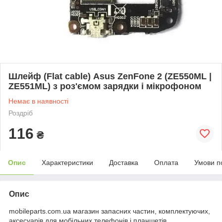
Шлейф (Flat cable) Asus ZenFone 2 (ZE550ML |
ZE551ML) з роз'ємом зарядки і мікрофоном
Немає в наявності
Роздріб
116
₴
Опис
Характеристики
Доставка
Оплата
Умови п
Опис
mobileparts.com.ua магазин запасних частин, комплектуючих,
аксесуарів для мобільних телефонів і планшетів