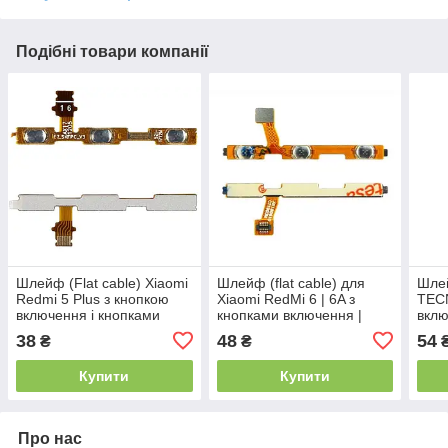
Подібні товари компанії
Шлейф (Flat cable) Xiaomi
Шлейф (flat cable) для
Шлей
Redmi 5 Plus з кнопкою
Xiaomi RedMi 6 | 6A з
TECN
включення і кнопками
кнопками включення |
вклю
гучності
вимикання і регулювання
регу
38
48
54
₴
₴
гучності
Купити
Купити
Про нас