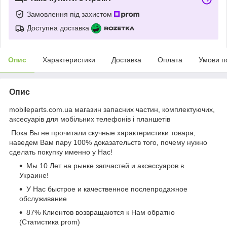
Замовлення під захистом
Доступна доставка
Опис
Характеристики
Доставка
Оплата
Умови п
Опис
mobileparts.com.ua магазин запасних частин, комплектуючих,
аксесуарів для мобільних телефонів і планшетів
Пока Вы не прочитали скучные характеристики товара,
наведем Вам пару 100% доказательств того, почему нужно
сделать покупку именно у Нас!
Мы 10 Лет на рынке запчастей и аксессуаров в
Украине!
У Нас быстрое и качественное послепродажное
обслуживание
87% Клиентов возвращаются к Нам обратно
(Статистика prom)