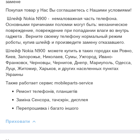
замене
Покупая товар у Нас Вы соглашаетесь с Нашими условиями!
Шлейф Nokia N900 - немаловажная часть телефона.
Основными причинами поломки могут быть: механическое
повреждение, повреждение при попадании влаги во внутрь
гаджета . Верните своему телефону нормальный режим
роботы, купив шлейф и произведите замену отказавшего.
Шлейф Nokia N900 можете купить в таких городах как Ровно,
Киев, Запорожье, Николаев, Сумы, Ужгород, Ивано-
Франковск, Черновцы, Чернигов, Днепр, Мариуполь, Одесса,
Луцк, Житомир, Харьков, и других населенных пунктах
Украины
Также работает сервис mobileparts-service
Ремонт телефонів, планшетів
Заміна Сенсора, тачскрін, дисплея
Перепрошивка і багато іншого
Приховати