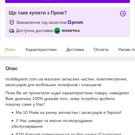
Що таке купити з Пром?
Замовлення під захистом
Доступна доставка
Опис
Характеристики
Доставка
Оплата
Умови п
Опис
mobileparts.com.ua магазин запасних частин, комплектуючих,
аксесуарів для мобільних телефонів і планшетів
Поки Ви не прочитали нудні характеристики товару, наведемо
Вам декілька 100% доказів того, чому потрібно зробити
покупку саме у Нас!
Ми 10 Років на ринку запчастин і аксесуарів в Україні!
У Нас швидке та якісне післяпродажне
обслуговування
87% Клієнтів повертаються до Нас назад (Статистика