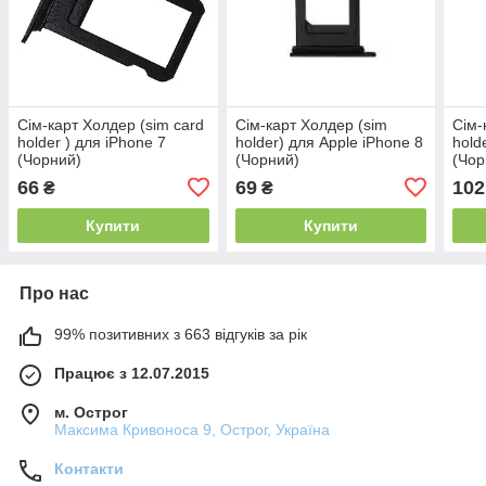
Сім-карт Холдер (sim card
Сім-карт Холдер (sim
Сім-
holder ) для iPhone 7
holder) для Apple iPhone 8
hold
(Чорний)
(Чорний)
(Чор
66
69
102
₴
₴
Купити
Купити
Про нас
99% позитивних з 663 відгуків за рік
Працює з 12.07.2015
м. Острог
Максима Кривоноса 9, Острог, Україна
Контакти