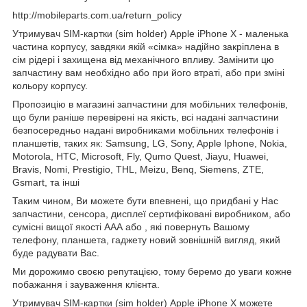
http://mobileparts.com.ua/return_policy
Утримувач SIM-картки (sim holder) Apple iPhone X - маленька
частина корпусу, завдяки якій «сімка» надійно закріплена в
сім рідері і захищена від механічного впливу. Замінити цю
запчастину вам необхідно або при його втраті, або при зміні
кольору корпусу.
Пропозицію в магазині запчастини для мобільних телефонів,
що були раніше перевірені на якість, всі надані запчастини
безпосередньо надані виробниками мобільних телефонів і
планшетів, таких як: Samsung, LG, Sony, Apple Iphone, Nokia,
Motorola, HTC, Microsoft, Fly, Qumo Quest, Jiayu, Huawei,
Bravis, Nomi, Prestigio, THL, Meizu, Benq, Siemens, ZTE,
Gsmart, та інші
Таким чином, Ви можете бути впевнені, що придбані у Нас
запчастини, сенсора, дисплеї сертифіковані виробником, або
сумісні вищої якості ААА або , які повернуть Вашому
телефону, планшета, гаджету новий зовнішній вигляд, який
буде радувати Вас.
Ми дорожимо своєю репутацією, тому беремо до уваги кожне
побажання і зауваження клієнта.
Утримувач SIM-картки (sim holder) Apple iPhone X можете