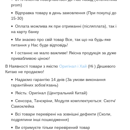
prom)
Відправка товару в день замовлення (При покупці до
15-30)
Оплата можлива як при отриманні (післяплата), так і
на карту банку
Ми знаємо про свій товар Все, так що на будь-яке
питання у Нас буде відповідь!
І останнє не мало важливе! Якісна продукція за дуже
привабливою ціною!
В Наявності товари з якістю
Оригінал і Хай
(Hi ) Дешевого
Китаю не продаємо!
Надаємо гарантію 14 днів (За умови виконання
гарантійних зобов'язань)
Якість: Оригінал (Центральний Китай)
Сенсора, Тачскріни, Модуля комплектуються: Скотч/
Самоклейка
Всі товари перевірені на зовнішні дефекти (Сколи,
подряпини інші пошкодження)
Ви отримуєте тільки перевірений товар