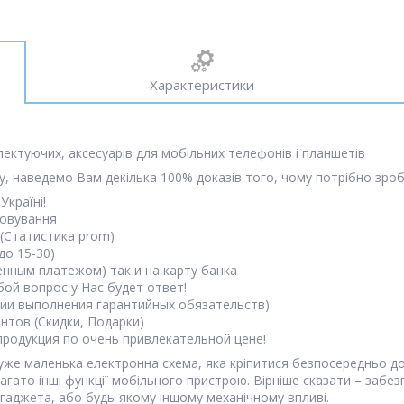
Характеристики
лектуючих, аксесуарів для мобільних телефонів і планшетів
, наведемо Вам декілька 100% доказів того, чому потрібно зроб
Україні!
говування
(Статистика prom)
до 15-30)
нным платежом) так и на карту банка
бой вопрос у Нас будет ответ!
вии выполнения гарантийных обязательств)
тов (Скидки, Подарки)
продукция по очень привлекательной цене!
 дуже маленька електронна схема, яка кріпитися безпосередньо д
багато інші функції мобільного пристрою. Вірніше сказати – забе
гаджета, або будь-якому іншому механічному впливі.