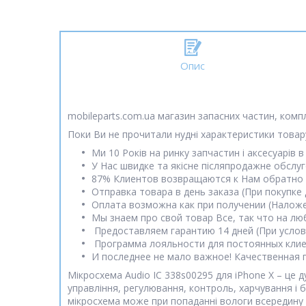
Опис
mobileparts.com.ua магазин запасних частин, комп
Поки Ви не прочитали нудні характеристики товару
Ми 10 Років на ринку запчастин і аксесуарів в 
У Нас швидке та якісне післяпродажне обслу
87% Клиентов возвращаются к Нам обратно 
Отправка товара в день заказа (При покупке 
Оплата возможна как при получении (Наложе
Мы знаем про свой товар Все, так что на лю
Предоставляем гарантию 14 дней (При усло
Программа лояльности для постоянных клиен
И последнее не мало важное! Качественная 
Мікросхема Audio IC 338s00295 для iPhone X – це
управління, регулювання, контроль, харчування і 
мікросхема може при попаданні вологи всередину 