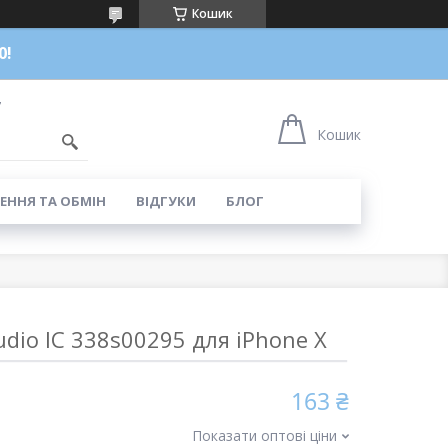
Кошик
0!
7
Кошик
ЕННЯ ТА ОБМІН
ВІДГУКИ
БЛОГ
dio IC 338s00295 для iPhone X
163 ₴
Показати оптові ціни