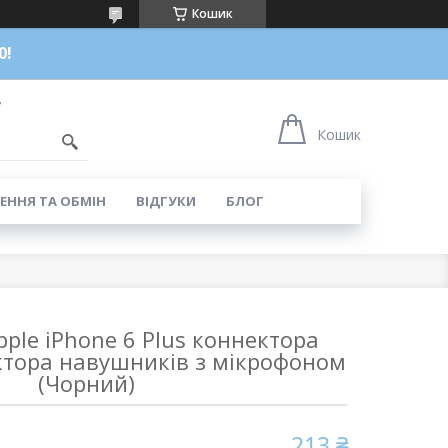
Кошик
0!
7
Кошик
ЕННЯ ТА ОБМІН
ВІДГУКИ
БЛОГ
ple iPhone 6 Plus коннектора
ктора навушників з мікрофоном
(Чорний)
213 ₴