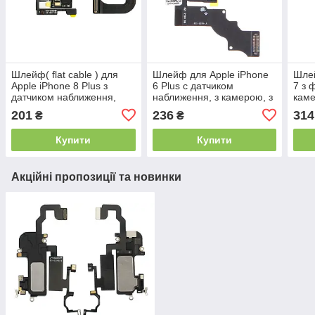
Шлейф( flat cable ) для
Шлейф для Apple iPhone
Шлей
Apple iPhone 8 Plus з
6 Plus c датчиком
7 з 
датчиком наближення,
наближення, з камерою, з
каме
фронтальною камерою і
мікрофоном
набл
201
236
314
₴
₴
мікрофоном
Купити
Купити
Акційні пропозиції та новинки