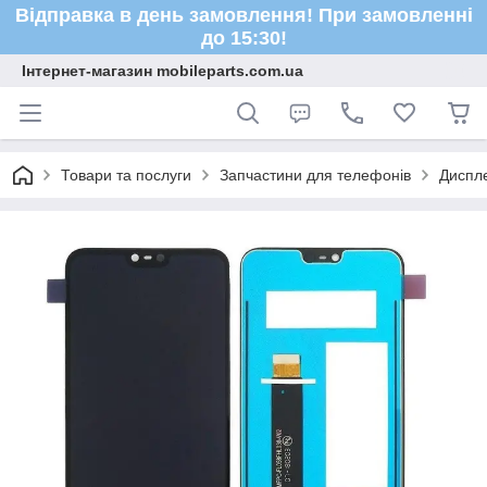
Відправка в день замовлення! При замовленні
до 15:30!
Інтернет-магазин mobileparts.com.ua
Товари та послуги
Запчастини для телефонів
Диспле