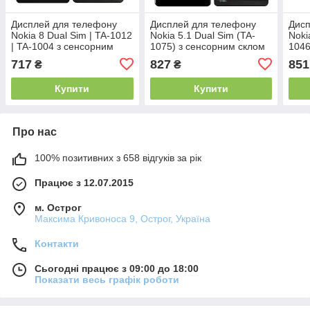
Дисплей для телефону
Дисплей для телефону
Дисп
Nokia 8 Dual Sim | TA-1012
Nokia 5.1 Dual Sim (TA-
Noki
| TA-1004 з сенсорним
1075) з сенсорним склом
1046
склом (Чорний) Оригінал
(Чорний) Оригінал Китай
сенс
717
827
851
₴
₴
Китай
(Чор
Купити
Купити
Про нас
100% позитивних з 658 відгуків за рік
Працює з 12.07.2015
м. Острог
Максима Кривоноса 9, Острог, Україна
Контакти
Сьогодні працює з 09:00 до 18:00
Показати весь графік роботи